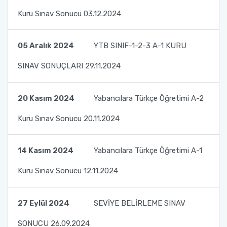
Dr. Cengiz TOKER’i Ziyaret Ettik.
Kuru Sınav Sonucu 03.12.2024
Toplumsal Duyarlılık ve Katkı Projeleri Dersi
Kapsamında Türk Dili ve Edebiyatı Öğrencileri
05 Aralık 2024
YTB SINIF-1-2-3 A-1 KURU
ile TÖMER'deki Bursiyerlerimizin ve
Kursiyerlerimizin Buluşması 1
SINAV SONUÇLARI 29.11.2024
Toplumsal Duyarlılık ve Katkı Projeleri Dersi
20 Kasım 2024
Yabancılara Türkçe Öğretimi A-2
Kapsamında Türk Dili ve Edebiyatı Öğrencileri
ile TÖMER'deki Bursiyerlerimizin ve
Kuru Sınav Sonucu 20.11.2024
Kursiyerlerimizin Buluşması 2
Toplumsal Duyarlılık ve Katkı Projeleri Dersi
14 Kasım 2024
Yabancılara Türkçe Öğretimi A-1
Kapsamında Türk Dili ve Edebiyatı Öğrencileri
Kuru Sınav Sonucu 12.11.2024
ile TÖMER'deki Bursiyerlerimizin ve
Kursiyerlerimizin Buluşması 3
27 Eylül 2024
SEVİYE BELİRLEME SINAV
Akdeniz Üniversitesi Uluslararası Öğrenci
SONUCU 26.09.2024
Akademisi Proje Koordinatörlüğü ile Yurtdışı