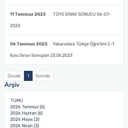
Öğrencileriyle Birlikte Rektör Yardımcımız Prof.
Dr. Cengiz TOKER’i Ziyaret Ettik.
11 Temmuz 2023
TDYS SINAV SONUCU 06-07-
Toplumsal Duyarlılık ve Katkı Projeleri Dersi
2023
Kapsamında Türk Dili ve Edebiyatı Öğrencileri
ile TÖMER'deki Bursiyerlerimizin ve
Kursiyerlerimizin Buluşması 1
06 Temmuz 2023
Yabancılara Türkçe Öğretimi C-1
Kuru Sınav Sonuçları 23.06.2023
Toplumsal Duyarlılık ve Katkı Projeleri Dersi
Kapsamında Türk Dili ve Edebiyatı Öğrencileri
ile TÖMER'deki Bursiyerlerimizin ve
Önceki
1
Sonraki
Kursiyerlerimizin Buluşması 2
Arşiv
Toplumsal Duyarlılık ve Katkı Projeleri Dersi
Kapsamında Türk Dili ve Edebiyatı Öğrencileri
TÜMÜ
ile TÖMER'deki Bursiyerlerimizin ve
2026 Temmuz (6)
Kursiyerlerimizin Buluşması 3
2026 Haziran (6)
2026 Mayıs (2)
2026 Nisan (3)
Akdeniz Üniversitesi Uluslararası Öğrenci