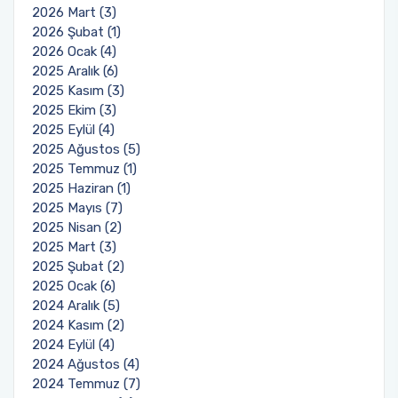
2026 Mart (3)
Akademisi Proje Koordinatörlüğü ile Yurtdışı
2026 Şubat (1)
Türkler ve Akraba Topluluklar Başkanlığı'nın
2026 Ocak (4)
Burslu Öğrencileri AKDENİZ TÖMER'de Buluştu
2025 Aralık (6)
2025 Kasım (3)
2025 Ekim (3)
2025 Eylül (4)
2025 Ağustos (5)
2025 Temmuz (1)
2025 Haziran (1)
2025 Mayıs (7)
2025 Nisan (2)
2025 Mart (3)
2025 Şubat (2)
2025 Ocak (6)
2024 Aralık (5)
2024 Kasım (2)
2024 Eylül (4)
2024 Ağustos (4)
2024 Temmuz (7)