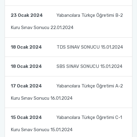
Dr. Cengiz TOKER’i Ziyaret Ettik.
23 Ocak 2024
Yabancılara Türkçe Öğretimi B-2
Toplumsal Duyarlılık ve Katkı Projeleri Dersi
Kapsamında Türk Dili ve Edebiyatı Öğrencileri
Kuru Sınav Sonucu 22.01.2024
ile TÖMER'deki Bursiyerlerimizin ve
Kursiyerlerimizin Buluşması 1
18 Ocak 2024
TDS SINAV SONUCU 15.01.2024
Toplumsal Duyarlılık ve Katkı Projeleri Dersi
Kapsamında Türk Dili ve Edebiyatı Öğrencileri
18 Ocak 2024
SBS SINAV SONUCU 15.01.2024
ile TÖMER'deki Bursiyerlerimizin ve
Kursiyerlerimizin Buluşması 2
17 Ocak 2024
Yabancılara Türkçe Öğretimi A-2
Toplumsal Duyarlılık ve Katkı Projeleri Dersi
Kuru Sınav Sonucu 16.01.2024
Kapsamında Türk Dili ve Edebiyatı Öğrencileri
ile TÖMER'deki Bursiyerlerimizin ve
Kursiyerlerimizin Buluşması 3
15 Ocak 2024
Yabancılara Türkçe Öğretimi C-1
Akdeniz Üniversitesi Uluslararası Öğrenci
Kuru Sınav Sonucu 15.01.2024
Akademisi Proje Koordinatörlüğü ile Yurtdışı