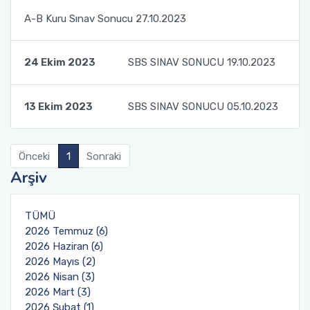
Öğrencileriyle Birlikte Rektör Yardımcımız Prof.
Dr. Cengiz TOKER’i Ziyaret Ettik.
A-B Kuru Sınav Sonucu 27.10.2023
Toplumsal Duyarlılık ve Katkı Projeleri Dersi
24 Ekim 2023
SBS SINAV SONUCU 19.10.2023
Kapsamında Türk Dili ve Edebiyatı Öğrencileri
ile TÖMER'deki Bursiyerlerimizin ve
Kursiyerlerimizin Buluşması 1
13 Ekim 2023
SBS SINAV SONUCU 05.10.2023
Toplumsal Duyarlılık ve Katkı Projeleri Dersi
Kapsamında Türk Dili ve Edebiyatı Öğrencileri
Önceki
1
Sonraki
ile TÖMER'deki Bursiyerlerimizin ve
Arşiv
Kursiyerlerimizin Buluşması 2
TÜMÜ
Toplumsal Duyarlılık ve Katkı Projeleri Dersi
2026 Temmuz (6)
Kapsamında Türk Dili ve Edebiyatı Öğrencileri
2026 Haziran (6)
ile TÖMER'deki Bursiyerlerimizin ve
2026 Mayıs (2)
Kursiyerlerimizin Buluşması 3
2026 Nisan (3)
2026 Mart (3)
Akdeniz Üniversitesi Uluslararası Öğrenci
2026 Şubat (1)