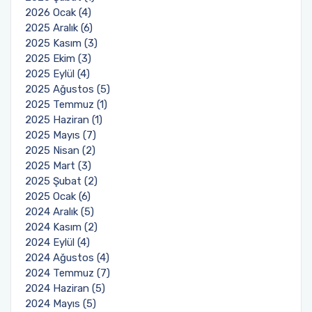
2026 Ocak (4)
Akademisi Proje Koordinatörlüğü ile Yurtdışı
2025 Aralık (6)
Türkler ve Akraba Topluluklar Başkanlığı'nın
2025 Kasım (3)
Burslu Öğrencileri AKDENİZ TÖMER'de Buluştu
2025 Ekim (3)
2025 Eylül (4)
2025 Ağustos (5)
2025 Temmuz (1)
2025 Haziran (1)
2025 Mayıs (7)
2025 Nisan (2)
2025 Mart (3)
2025 Şubat (2)
2025 Ocak (6)
2024 Aralık (5)
2024 Kasım (2)
2024 Eylül (4)
2024 Ağustos (4)
2024 Temmuz (7)
2024 Haziran (5)
2024 Mayıs (5)