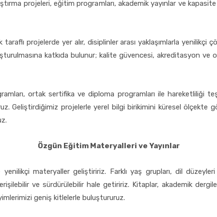
araştırma projeleri, eğitim programları, akademik yayınlar ve kapasite
taraflı projelerde yer alır, disiplinler arası yaklaşımlarla yenilikçi ç
luşturulmasına katkıda bulunur; kalite güvencesi, akreditasyon ve o
ları, ortak sertifika ve diploma programları ile hareketliliği teşv
z. Geliştirdiğimiz projelerle yerel bilgi birikimini küresel ölçekte g
uz.
Özgün Eğitim Materyalleri ve Yayınlar
yenilikçi materyaller geliştiririz. Farklı yaş grupları, dil düzey
şilebilir ve sürdürülebilir hale getiririz. Kitaplar, akademik dergiler
imlerimizi geniş kitlelerle buluştururuz.