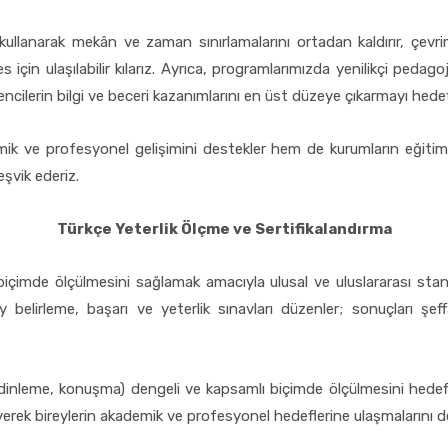
kullanarak mekân ve zaman sınırlamalarını ortadan kaldırır, çevrim 
 için ulaşılabilir kılarız. Ayrıca, programlarımızda yenilikçi pedag
encilerin bilgi ve beceri kazanımlarını en üst düzeye çıkarmayı hedef
 ve profesyonel gelişimini destekler hem de kurumların eğitim al
şvik ederiz.
Türkçe Yeterlik Ölçme ve Sertifikalandırma
li biçimde ölçülmesini sağlamak amacıyla ulusal ve uluslararası stan
elirleme, başarı ve yeterlik sınavları düzenler; sonuçları şeffaf
, dinleme, konuşma) dengeli ve kapsamlı biçimde ölçülmesini hedefle
leyerek bireylerin akademik ve profesyonel hedeflerine ulaşmalarını d