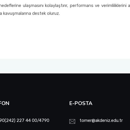
edeflerine ulaşmasını kolaylaştırır, performans ve verimliliklerini
ıya kavuşmalarına destek oluruz.
FON
E-POSTA
90(242) 227 44 00/4790
tomer@akdeniz.edu.tr