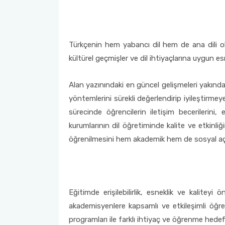
Bursiyerlerimizin ve Kursiyerlerimizin Buluşması 1
Toplumsal Duyarlılık ve Katkı Projeleri Dersi Kapsamında
Türk Dili ve Edebiyatı Öğrencileri ile TÖMER'deki
Türkçenin hem yabancı dil hem de ana dili olar
Bursiyerlerimizin ve Kursiyerlerimizin Buluşması 2
kültürel geçmişler ve dil ihtiyaçlarına uygun es
Toplumsal Duyarlılık ve Katkı Projeleri Dersi Kapsamında
Alan yazınındaki en güncel gelişmeleri yakında
Türk Dili ve Edebiyatı Öğrencileri ile TÖMER'deki
yöntemlerini sürekli değerlendirip iyileştirmey
Bursiyerlerimizin ve Kursiyerlerimizin Buluşması 3
sürecinde öğrencilerin iletişim becerilerini,
kurumlarının dil öğretiminde kalite ve etkinliğ
Akdeniz Üniversitesi Uluslararası Öğrenci Akademisi Proje
Koordinatörlüğü ile Yurtdışı Türkler ve Akraba Topluluklar
öğrenilmesini hem akademik hem de sosyal açıd
Başkanlığı'nın Burslu Öğrencileri AKDENİZ TÖMER'de
Buluştu
Eğitimde erişilebilirlik, esneklik ve kalitey
akademisyenlere kapsamlı ve etkileşimli öğrenm
programları ile farklı ihtiyaç ve öğrenme hedef