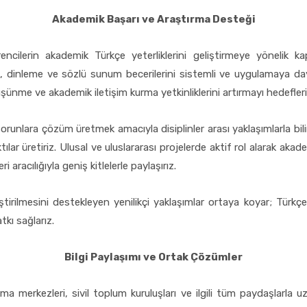
Akademik Başarı ve Araştırma Desteği
ilerin akademik Türkçe yeterliklerini geliştirmeye yönelik ka
inleme ve sözlü sunum becerilerini sistemli ve uygulamaya dayalı
üşünme ve akademik iletişim kurma yetkinliklerini artırmayı hedefleri
sorunlara çözüm üretmek amacıyla disiplinler arası yaklaşımlarla bili
lar üretiriz. Ulusal ve uluslararası projelerde aktif rol alarak akademik
 aracılığıyla geniş kitlelerle paylaşırız.
ştirilmesini destekleyen yenilikçi yaklaşımlar ortaya koyar; Türkçen
tkı sağlarız.
Bilgi Paylaşımı ve Ortak Çözümler
rma merkezleri, sivil toplum kuruluşları ve ilgili tüm paydaşlarla uzun