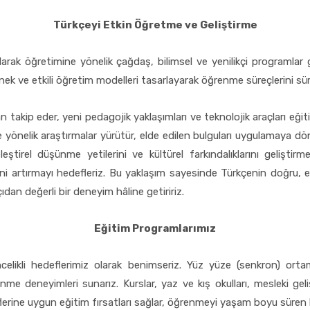
Türkçeyi Etkin Öğretme ve Geliştirme
ak öğretimine yönelik çağdaş, bilimsel ve yenilikçi programlar geliş
nek ve etkili öğretim modelleri tasarlayarak öğrenme süreçlerini sürdür
n takip eder, yeni pedagojik yaklaşımları ve teknolojik araçları eğ
e yönelik araştırmalar yürütür, elde edilen bulguları uygulamaya dö
 eleştirel düşünme yetilerini ve kültürel farkındalıklarını geliş
ini artırmayı hedefleriz. Bu yaklaşım sayesinde Türkçenin doğru, et
an değerli bir deneyim hâline getiririz.
Eğitim Programlarımız
i öncelikli hedeflerimiz olarak benimseriz. Yüz yüze (senkron) orta
e deneyimleri sunarız. Kurslar, yaz ve kış okulları, mesleki geliş
lerine uygun eğitim fırsatları sağlar, öğrenmeyi yaşam boyu süren bi