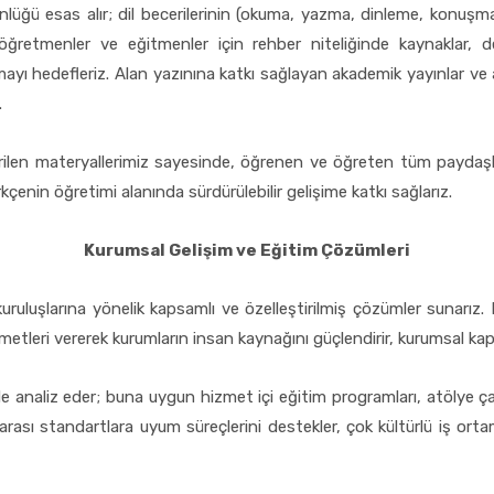
ünlüğü esas alır; dil becerilerinin (okuma, yazma, dinleme, konuşma)
 öğretmenler ve eğitmenler için rehber niteliğinde kaynaklar, d
ırmayı hedefleriz. Alan yazınına katkı sağlayan akademik yayınlar ve 
.
ştirilen materyallerimiz sayesinde, öğrenen ve öğreten tüm paydaşlar
enin öğretimi alanında sürdürülebilir gelişime katkı sağlarız.
Kurumsal Gelişim ve Eğitim Çözümleri
uruluşlarına yönelik kapsamlı ve özelleştirilmiş çözümler sunarız. D
metleri vererek kurumların insan kaynağını güçlendirir, kurumsal kapas
de analiz eder; buna uygun hizmet içi eğitim programları, atölye çal
arası standartlara uyum süreçlerini destekler, çok kültürlü iş ortaml