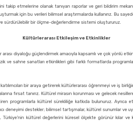
rini takip etmelerine olanak tanıyan raporlar ve geri bildirim mekan
oluşturmak için bu verileri bilimsel araştırmalarda kullanırız. Bu 
 ve sürdürülebilir bir ölçme-değerlendirme sistemi oluştururuz.
Kültürlerarası Etkileşim ve Etkinlikler
r arası diyaloğu güçlendirmek amacıyla kapsamlı ve çok yönlü etkin
üzik ve sahne sanatları etkinlikleri gibi farklı formatlarda programlar
tılımcıları bir araya getirerek kültürlerarası öğrenmeyi ve iş birliğini 
alarına fırsat tanırız. Kültürel mirasın korunması ve gelecek nesiller
ren programlarla kültürel sürekliliğe katkıda bulunuruz. Ayrıca etk
ıcı deneyimi destekler; bilimsel tartışmalar, kültürel sunumlar ve u
 Türkiye’nin kültürel değerlerini küresel ölçekte görünür kılar ve k