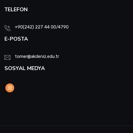
Akademisi Proje Koordinatörlüğü ile Yurtdışı
TELEFON
Türkler ve Akraba Topluluklar Başkanlığı'nın
Burslu Öğrencileri AKDENİZ TÖMER'de Buluştu
+90(242) 227 44 00/4790
E-POSTA
tomer@akdeniz.edu.tr
SOSYAL MEDYA