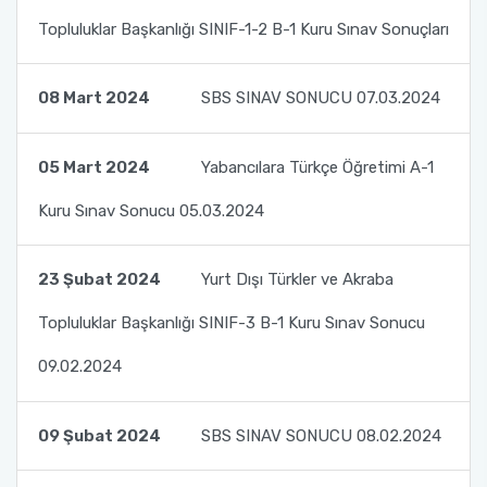
Dr. Cengiz TOKER’i Ziyaret Ettik.
Topluluklar Başkanlığı SINIF-1-2 B-1 Kuru Sınav Sonuçları
Toplumsal Duyarlılık ve Katkı Projeleri Dersi
Kapsamında Türk Dili ve Edebiyatı Öğrencileri
08 Mart 2024
SBS SINAV SONUCU 07.03.2024
ile TÖMER'deki Bursiyerlerimizin ve
Kursiyerlerimizin Buluşması 1
05 Mart 2024
Yabancılara Türkçe Öğretimi A-1
Toplumsal Duyarlılık ve Katkı Projeleri Dersi
Kuru Sınav Sonucu 05.03.2024
Kapsamında Türk Dili ve Edebiyatı Öğrencileri
ile TÖMER'deki Bursiyerlerimizin ve
Kursiyerlerimizin Buluşması 2
23 Şubat 2024
Yurt Dışı Türkler ve Akraba
Toplumsal Duyarlılık ve Katkı Projeleri Dersi
Topluluklar Başkanlığı SINIF-3 B-1 Kuru Sınav Sonucu
Kapsamında Türk Dili ve Edebiyatı Öğrencileri
09.02.2024
ile TÖMER'deki Bursiyerlerimizin ve
Kursiyerlerimizin Buluşması 3
09 Şubat 2024
SBS SINAV SONUCU 08.02.2024
Akdeniz Üniversitesi Uluslararası Öğrenci
Akademisi Proje Koordinatörlüğü ile Yurtdışı