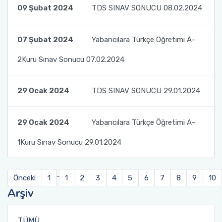
09 Şubat 2024
TDS SINAV SONUCU 08.02.2024
Türkler ve Akraba Topluluklar Başkanlığı'nın
Burslu Öğrencileri AKDENİZ TÖMER'de Buluştu
07 Şubat 2024
Yabancılara Türkçe Öğretimi A-
2Kuru Sınav Sonucu 07.02.2024
29 Ocak 2024
TDS SINAV SONUCU 29.01.2024
29 Ocak 2024
Yabancılara Türkçe Öğretimi A-
1Kuru Sınav Sonucu 29.01.2024
..
Önceki
1
1
2
3
4
5
6
7
8
9
10
Arşiv
TÜMÜ