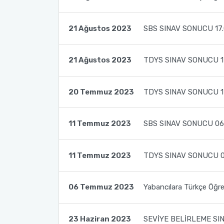
Toplumsal Duyarlılık ve Katkı Projeleri Dersi Kapsamında
Türk Dili ve Edebiyatı Öğrencileri ile TÖMER'deki
21 Ağustos 2023
SBS SINAV SONUCU 17.
Bursiyerlerimizin ve Kursiyerlerimizin Buluşması 2
21 Ağustos 2023
TDYS SINAV SONUCU 1
Toplumsal Duyarlılık ve Katkı Projeleri Dersi Kapsamında
Türk Dili ve Edebiyatı Öğrencileri ile TÖMER'deki
Bursiyerlerimizin ve Kursiyerlerimizin Buluşması 3
20 Temmuz 2023
TDYS SINAV SONUCU 1
Akdeniz Üniversitesi Uluslararası Öğrenci Akademisi Proje
11 Temmuz 2023
SBS SINAV SONUCU 06
Koordinatörlüğü ile Yurtdışı Türkler ve Akraba Topluluklar
Başkanlığı'nın Burslu Öğrencileri AKDENİZ TÖMER'de
Buluştu
11 Temmuz 2023
TDYS SINAV SONUCU 
06 Temmuz 2023
Yabancılara Türkçe Öğre
23 Haziran 2023
SEVİYE BELİRLEME SI