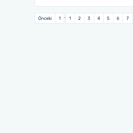
..
Önceki
1
1
2
3
4
5
6
7