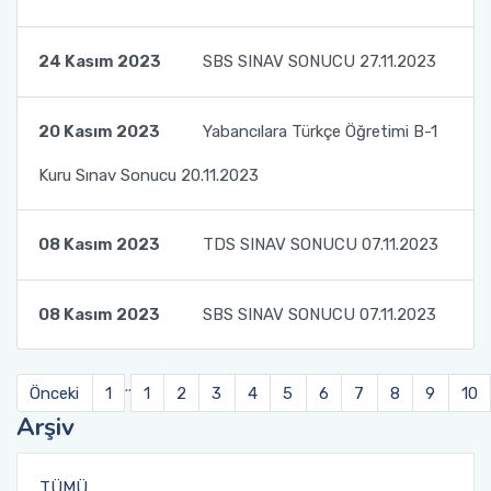
Türkler ve Akraba Topluluklar Başkanlığı'nın
Burslu Öğrencileri AKDENİZ TÖMER'de Buluştu
24 Kasım 2023
SBS SINAV SONUCU 27.11.2023
20 Kasım 2023
Yabancılara Türkçe Öğretimi B-1
Kuru Sınav Sonucu 20.11.2023
08 Kasım 2023
TDS SINAV SONUCU 07.11.2023
08 Kasım 2023
SBS SINAV SONUCU 07.11.2023
..
Önceki
1
1
2
3
4
5
6
7
8
9
10
Arşiv
TÜMÜ