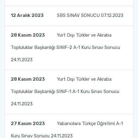
Dr. Cengiz TOKER’i Ziyaret Ettik.
12 Aralık 2023
SBS SINAV SONUCU 07.12.2023
Toplumsal Duyarlılık ve Katkı Projeleri Dersi
Kapsamında Türk Dili ve Edebiyatı Öğrencileri
ile TÖMER'deki Bursiyerlerimizin ve
28 Kasım 2023
Yurt Dışı Türkler ve Akraba
Kursiyerlerimizin Buluşması 1
Topluluklar Başkanlığı SINIF-2 A-1 Kuru Sınav Sonucu
Toplumsal Duyarlılık ve Katkı Projeleri Dersi
24.11.2023
Kapsamında Türk Dili ve Edebiyatı Öğrencileri
ile TÖMER'deki Bursiyerlerimizin ve
Kursiyerlerimizin Buluşması 2
28 Kasım 2023
Yurt Dışı Türkler ve Akraba
Toplumsal Duyarlılık ve Katkı Projeleri Dersi
Topluluklar Başkanlığı SINIF-1 A-1 Kuru Sınav Sonucu
Kapsamında Türk Dili ve Edebiyatı Öğrencileri
24.11.2023
ile TÖMER'deki Bursiyerlerimizin ve
Kursiyerlerimizin Buluşması 3
27 Kasım 2023
Yabancılara Türkçe Öğretimi A-1
Akdeniz Üniversitesi Uluslararası Öğrenci
Kuru Sınav Sonucu 24.11.2023
Akademisi Proje Koordinatörlüğü ile Yurtdışı