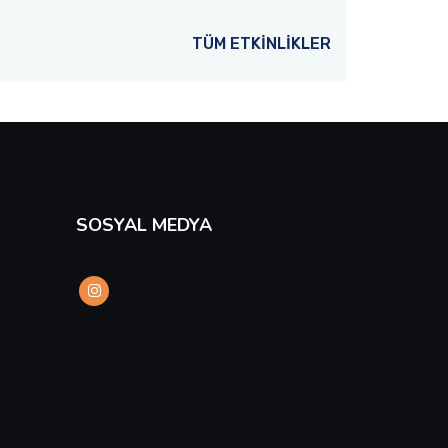
gelerek Türkçe eğitimi alan 77 ulus
öğrencisini mezun etti.
TÜM ETKİNLİKLER
Devamını Oku
SOSYAL MEDYA