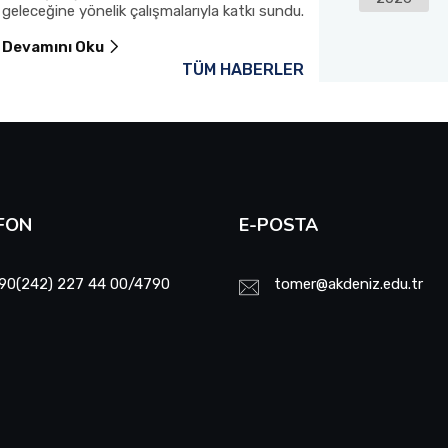
geleceğine yönelik çalışmalarıyla katkı sundu.
Devamını Oku
Devamını Oku
TÜM HABERLER
FON
E-POSTA
90(242) 227 44 00/4790
tomer@akdeniz.edu.tr