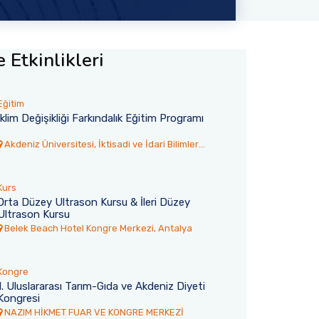
 Etkinlikleri
Eğitim
İklim Değişikliği Farkındalık Eğitim Programı
Akdeniz Üniversitesi, İktisadi ve İdari Bilimler
Fakültesi Toplantı Salonu
Kurs
Orta Düzey Ultrason Kursu & İleri Düzey
Ultrason Kursu
6
30 Temmuz 2026
Belek Beach Hotel Kongre Merkezi, Antalya
rsitesi’nden
Akdeniz TÖMER’den 77 Ulus
Yangına İtfaiye
Öğrenci Mezun Oldu
Kongre
tesi, Kumluca’nın Yazır
1. Uluslararası Tarım-Gıda ve Akdeniz Diyeti
Akdeniz Üniversitesi Türkçe Öğret
Kongresi
ngın için üniversiteye ait
Uygulama ve Araştırma Merkezi 
umluca’ya gönderdi.
NAZIM HİKMET FUAR VE KONGRE MERKEZİ
dünyanın farklı ülkelerinden Antal