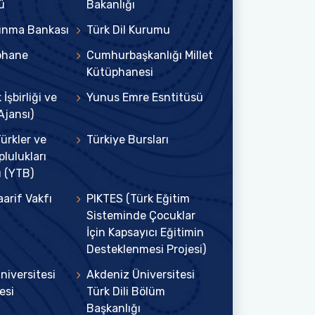
ü
Bakanlığı
kınma Bankası
Türk Dil Kurumu
üphane
Cumhurbaşkanlığı Millet
Kütüphanesi
İşbirliği ve
Yunus Emre Esntitüsü
Ajansı)
Türkler ve
Türkiye Bursları
lulukları
ı (YTB)
arif Vakfı
PIKTES (Türk Eğitim
Sisteminde Çocuklar
İçin Kapsayıcı Eğitimin
Desteklenmesi Projesi)
niversitesi
Akdeniz Üniversitesi
esi
Türk Dili Bölüm
Başkanlığı