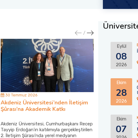
Üniversite
Eylül
08
2026
Ekim
28
30 Temmuz 2026
30 Temmuz 202
2026
Akdeniz Üniversitesi’nden İletişim
Akdeniz Ünive
Şûrası’na Akademik Katkı
Kumluca’daki 
Desteği
Ekim
Akdeniz Üniversitesi, Cumhurbaşkanı Recep
Akdeniz Üniversi
07
Tayyip Erdoğan’ın katılımıyla gerçekleştirilen
mahallesindeki ya
2. İletişim Şûrası’nda yerel medyanın
itfaiye aracını K
2026