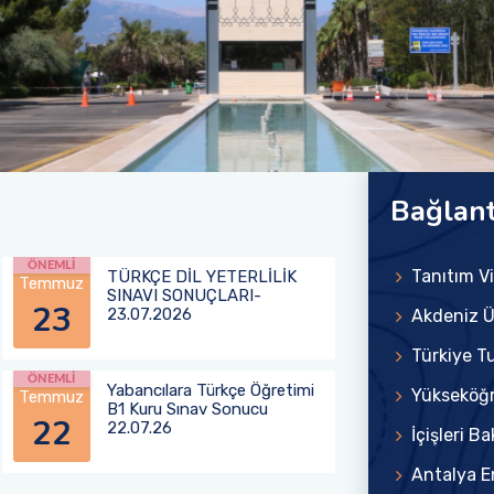
Bağlant
ÖNEMLİ
Tanıtım 
TÜRKÇE DİL YETERLİLİK
Temmuz
SINAVI SONUÇLARI-
23
23.07.2026
Akdeniz Ü
Türkiye Tu
ÖNEMLİ
Yabancılara Türkçe Öğretimi
Yükseköğr
Temmuz
B1 Kuru Sınav Sonucu
22
22.07.26
İçişleri Ba
Antalya E