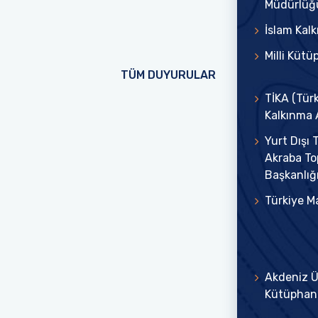
Müdürlüğ
İslam Kal
Milli Küt
TÜM DUYURULAR
TİKA (Türk 
Kalkınma 
Yurt Dışı 
Akraba Top
Başkanlığ
Türkiye Ma
Akdeniz Ü
Kütüphan