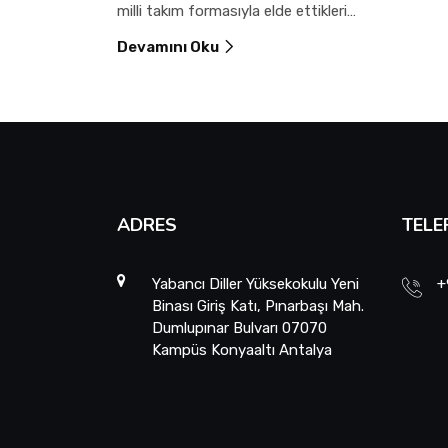
milli takım formasıyla elde ettikleri
uluslararası derecelerle üniversitelerine ve
Devamını Oku
Türkiye’ye gurur yaşattı.
ADRES
TELE
Yabancı Diller Yüksekokulu Yeni
+
Binası Giriş Katı, Pınarbaşı Mah.
Dumlupınar Bulvarı 07070
Kampüs Konyaaltı Antalya