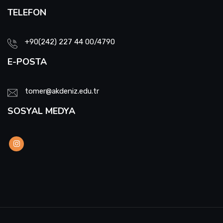
Akademisi Proje Koordinatörlüğü ile Yurtdışı
TELEFON
Türkler ve Akraba Topluluklar Başkanlığı'nın
Burslu Öğrencileri AKDENİZ TÖMER'de Buluştu
+90(242) 227 44 00/4790
E-POSTA
tomer@akdeniz.edu.tr
SOSYAL MEDYA