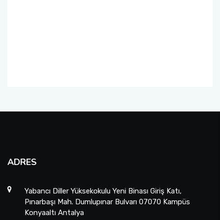
Öğrencileriyle Birlikte Rektör Yardımcımız Prof.
Dr. Cengiz TOKER’i Ziyaret Ettik.
Toplumsal Duyarlılık ve Katkı Projeleri Dersi
Kapsamında Türk Dili ve Edebiyatı Öğrencileri
ile TÖMER'deki Bursiyerlerimizin ve
Kursiyerlerimizin Buluşması 1
Toplumsal Duyarlılık ve Katkı Projeleri Dersi
Kapsamında Türk Dili ve Edebiyatı Öğrencileri
ile TÖMER'deki Bursiyerlerimizin ve
Kursiyerlerimizin Buluşması 2
Toplumsal Duyarlılık ve Katkı Projeleri Dersi
ADRES
Kapsamında Türk Dili ve Edebiyatı Öğrencileri
ile TÖMER'deki Bursiyerlerimizin ve
Yabancı Diller Yüksekokulu Yeni Binası Giriş Katı,
Kursiyerlerimizin Buluşması 3
Pınarbaşı Mah. Dumlupınar Bulvarı 07070 Kampüs
Konyaaltı Antalya
Akdeniz Üniversitesi Uluslararası Öğrenci